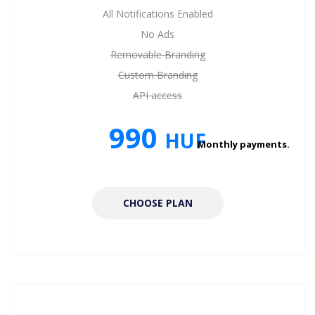
All Notifications Enabled
No Ads
Removable Branding
Custom Branding
API access
990
HUF
Monthly payments.
CHOOSE PLAN