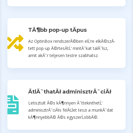
TĂ¶bb pop-up tĂ­pus
Az OptinBox rendszerĂ©ben elĹ‘re elkĂ©szĂ­
tett pop-up Ă©rtesĂ­tĹ‘ mintĂˇkat talĂˇlsz,
amit akĂˇr teljesen testre szabhatsz.
ĂtlĂˇthatĂł adminisztrĂˇciĂł
Letisztult Ă©s kĂ¶nnyen ĂˇttekinthetĹ‘
adminisztrĂˇciĂłs felĂĽlet teszi a munkĂˇdat
kĂ¶nnyebbĂ© Ă©s egyszerĹ±bbĂ©.