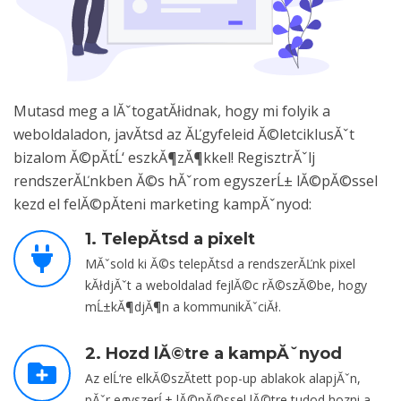
Mutasd meg a lĂˇtogatĂłidnak, hogy mi folyik a
weboldaladon, javĂ­tsd az ĂĽgyfeleid Ă©letciklusĂˇt
bizalom Ă©pĂ­tĹ‘ eszkĂ¶zĂ¶kkel! RegisztrĂˇlj
rendszerĂĽnkben Ă©s hĂˇrom egyszerĹ± lĂ©pĂ©ssel
kezd el felĂ©pĂ­teni marketing kampĂˇnyod:
1. TelepĂ­tsd a pixelt
MĂˇsold ki Ă©s telepĂ­tsd a rendszerĂĽnk pixel
kĂłdjĂˇt a weboldalad fejlĂ©c rĂ©szĂ©be, hogy
mĹ±kĂ¶djĂ¶n a kommunikĂˇciĂł.
2. Hozd lĂ©tre a kampĂˇnyod
Az elĹ‘re elkĂ©szĂ­tett pop-up ablakok alapjĂˇn,
pĂˇr egyszerĹ± lĂ©pĂ©ssel lĂ©tre tudod hozni a