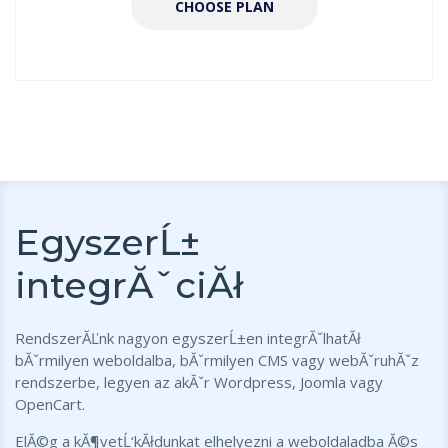
CHOOSE PLAN
EgyszerĹ±
integrĂˇciĂł
RendszerĂĽnk nagyon egyszerĹ±en integrĂˇlhatĂł
bĂˇrmilyen weboldalba, bĂˇrmilyen CMS vagy webĂˇruhĂˇz
rendszerbe, legyen az akĂˇr Wordpress, Joomla vagy
OpenCart.
ElĂ©g a kĂ¶vetĹ‘kĂłdunkat elhelyezni a weboldaladba Ă©s