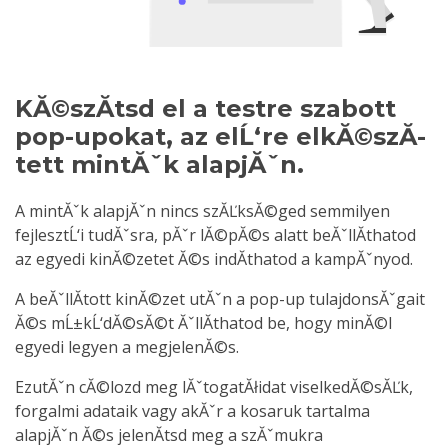
KĂ©szĂ­tsd el a testre szabott
pop-upokat, az elĹ‘re elkĂ©szĂ­
tett mintĂˇk alapjĂˇn.
A mintĂˇk alapjĂˇn nincs szĂĽksĂ©ged semmilyen
fejlesztĹ‘i tudĂˇsra, pĂˇr lĂ©pĂ©s alatt beĂˇllĂ­thatod
az egyedi kinĂ©zetet Ă©s indĂ­thatod a kampĂˇnyod.
A beĂˇllĂ­tott kinĂ©zet utĂˇn a pop-up tulajdonsĂˇgait
Ă©s mĹ±kĹ‘dĂ©sĂ©t ĂˇllĂ­thatod be, hogy minĂ©l
egyedi legyen a megjelenĂ©s.
EzutĂˇn cĂ©lozd meg lĂˇtogatĂłidat viselkedĂ©sĂĽk,
forgalmi adataik vagy akĂˇr a kosaruk tartalma
alapjĂˇn Ă©s jelenĂ­tsd meg a szĂˇmukra