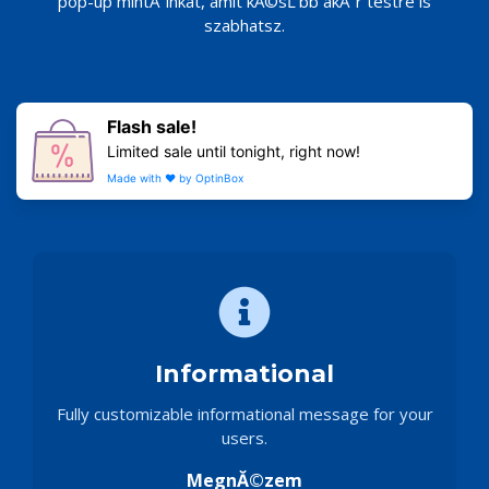
pop-up mintĂˇinkat, amit kĂ©sĹ‘bb akĂˇr testre is
szabhatsz.
Flash sale!
Limited sale until tonight, right now!
Made with ♥️ by OptinBox
Informational
Fully customizable informational message for your
users.
MegnĂ©zem