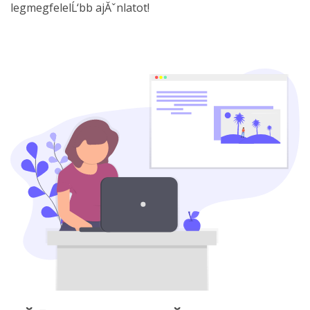
legmegfelelĹ‘bb ajĂˇnlatot!