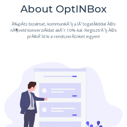
About OptINBox
Ă‰pĂ­ts bizalmat, kommunikĂˇlj a lĂˇtogatĂłiddal Ă©s
nĂ¶veld konverziĂłdat akĂˇr 10%-kal. RegisztrĂˇlj Ă©s
prĂłbĂˇld ki a rendszerĂĽnket ingyen!