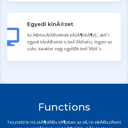
Egyedi kinĂ©zet
Az Ă©rtesĂ­tĂ©seknek kĂĽlĂ¶nbĂ¶zĹ‘, akĂˇr
egyedi kĂ­nĂ©zetet is beĂˇllĂ­thatsz, legyen az
szĂ­n, karakter vagy egyĂ©b beĂˇllĂ­tĂˇs.
Functions
Teszteld le mĹ±kĂ¶dĂ©s kĂ¶zben az elĹ‘re elkĂ©szĂ­tett