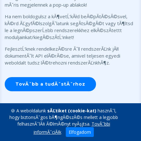
mĂˇris megjelennek a pop-up ablakok!
Ha nem boldogulsz a kĂ¶vetĹ‘kĂłd beĂ©pĂ­tĂ©sĂ©svel,
kĂ©rd ĂĽgyfĂ©lszolgĂˇlatunk segĂ­tsĂ©gĂ©t vagy tĂ¶ltsd
le a legnĂ©pszerĹ±bb rendszerekkhez elkĂ©szĂ­tettt
moduljainkat/kiegĂ©szĂ­tĹ‘inket!
FejlesztĹ‘knek rendelkezĂ©sre Ăˇll rendszerĂĽnk jĂłl
dokumentĂˇlt API elĂ©rĂ©se, amivel teljesen egyedi
weboldalt tudsz lĂ©trehozni rendszerĂĽnkhĂ¶z.
TovĂˇbb a tudĂˇstĂˇrhoz
🍪 A weboldalunk
sĂĽtiket (cookie-kat)
hasznĂˇl,
hogy biztonsĂˇgos bĂ¶ngĂ©szĂ©s mellett a legjobb
felhasznĂˇlĂłi Ă©lmĂ©nyt nyĂşjtsa.
TovĂˇbbi
informĂˇciĂłk
Elfogadom
Blog