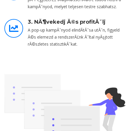
kampĂˇnyod, melyet teljesen testre szabhatsz.
3. NĂ¶vekedj Ă©s profitĂˇlj
A pop-up kampĂˇnyod elindĂ­tĂˇsa utĂˇn, figyeld
Ă©s elemezd a rendszerĂĽnk Ăˇltal nyĂşjtott
rĂ©szletes statisztikĂˇkat.