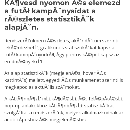
KĂ¶vesd nyomon Ă©s elemezd
a futĂł kampĂˇnyaidat a
rĂ©szletes statisztikĂˇk
alapjĂˇn.
RendszerĂĽnkben rĂ©szletes, akĂˇr dĂˇtum szerinti
lekĂ©rdezhetĹ‘, grafikonos statisztikĂˇkat kapsz a
futĂł kamnpĂˇnyodrĂłl, Ă­gy pontos kĂ©pet kapsz az
eredmĂ©nyekrĹ‘l.
Az alap statisztikĂˇk (megjelenĂ©s, hover Ă©s
kattintĂˇs) mellett, egyedi Ă©s munkamenet szerinti is
megkapod az aktuĂˇlis szĂˇmokat.
A kĂĽlĂ¶nbĂ¶zĹ‘ mĹ±kĂ¶dĂ©sĹ± Ă©s felĂ©pĂ­tĂ©sĹ±
pop-up ablakokhoz kĂĽlĂ¶nbĂ¶zĹ± statiszikĂˇkat
szolgĂˇltat a rendszerĂĽnk, melyek alkalmazkodnak az
adott tĂ­pushoz Ă©s megjelenĂ©shez.