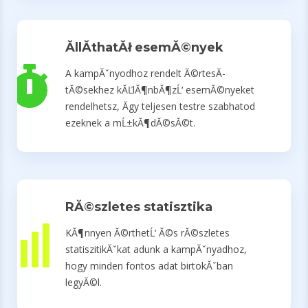
ĂllĂ­thatĂł esemĂ©nyek
A kampĂˇnyodhoz rendelt Ă©rtesĂ­
tĂ©sekhez kĂĽlĂ¶nbĂ¶zĹ‘ esemĂ©nyeket
rendelhetsz, Ă­gy teljesen testre szabhatod
ezeknek a mĹ±kĂ¶dĂ©sĂ©t.
RĂ©szletes statisztika
KĂ¶nnyen Ă©rthetĹ‘ Ă©s rĂ©szletes
statiszitikĂˇkat adunk a kampĂˇnyadhoz,
hogy minden fontos adat birtokĂˇban
legyĂ©l.