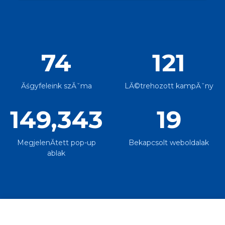
74
121
Ăśgyfeleink szĂˇma
LĂ©trehozott kampĂˇny
149,343
19
MegjelenĂ­tett pop-up
Bekapcsolt weboldalak
ablak