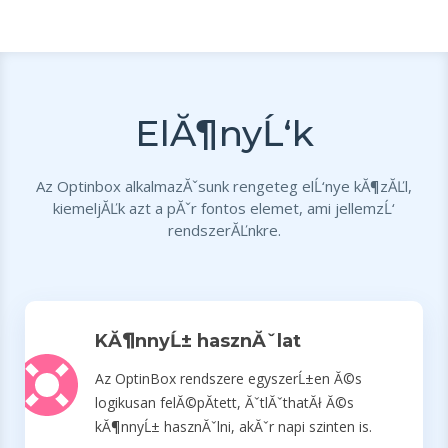
ElĂ¶nyĹ‘k
Az Optinbox alkalmazĂˇsunk rengeteg elĹ‘nye kĂ¶zĂĽl,
kiemeljĂĽk azt a pĂˇr fontos elemet, ami jellemzĹ‘
rendszerĂĽnkre.
KĂ¶nnyĹ± hasznĂˇlat
Az OptinBox rendszere egyszerĹ±en Ă©s
logikusan felĂ©pĂ­tett, ĂˇtlĂˇthatĂł Ă©s
kĂ¶nnyĹ± hasznĂˇlni, akĂˇr napi szinten is.