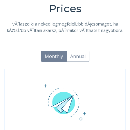
Prices
VĂˇlaszd ki a neked legmegfelelĹ‘bb dĂ­jcsomagot, ha
kĂ©sĹ‘bb vĂˇltani akarsz, bĂˇrmikor vĂˇlthatsz nagyobbra.
Monthly
Annual